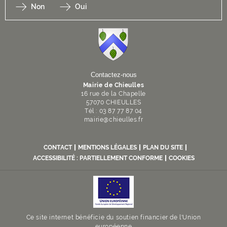
Non
Oui
F
I
Y
Li
X
Contactez-nous
Mairie de Chieulles
16 rue de la Chapelle
57070 CHIEULLES
Tél : 03 87 77 87 04
mairie
@
chieulles
.
fr
CONTACT
MENTIONS LÉGALES
PLAN DU SITE
ACCESSIBILITÉ : PARTIELLEMENT CONFORME
COOKIES
Ce site internet bénéficie du soutien financier de l'Union
européenne