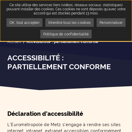
Ce site utilise des services tiers (vidéos, réseaux sociaux, statistiques)
pouvant installer des cookies. Ces cookies ne sont déposés qu’avec votre
accord qui est stockés pendant 13 mois.
OK, tout accepter
Interdire tous les cookies
Personnaliser
Politique de confidentialité
Accueil
Page active :
Accessibilité : partiellement conforme
ACCESSIBILITÉ :
PARTIELLEMENT CONFORME
Déclaration d'accessibilité
L’Eurométropole de Metz s’engage à rendre ses sites
internet, intranet, extranet accessibles conformément