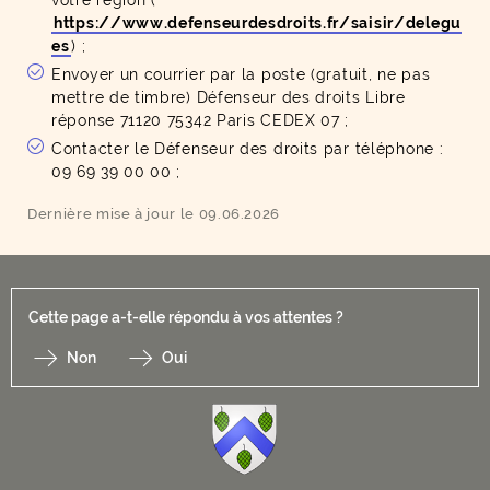
votre région (
https://www.defenseurdesdroits.fr/saisir/delegu
es
) ;
Envoyer un courrier par la poste (gratuit, ne pas
mettre de timbre) Défenseur des droits Libre
réponse 71120 75342 Paris CEDEX 07 ;
Contacter le Défenseur des droits par téléphone :
09 69 39 00 00 ;
Dernière mise à jour le 09.06.2026
Cette page a-t-elle répondu à vos attentes ?
Non
Oui
F
I
Y
Li
X